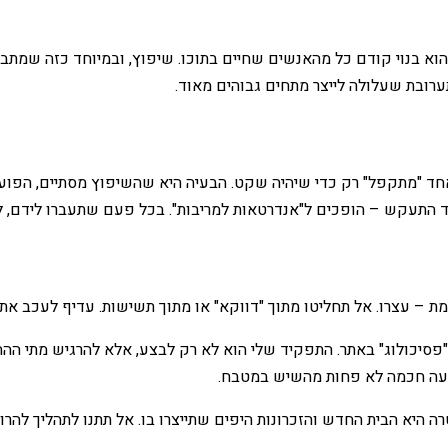
. הוא בנוי קודם כל מהאנשים שחיים בתוכו. שיפוץ, ובמיוחד כזה שמתב
ערובת שעלולה לייצר מתחים גבוהים מאוד.
חד "מתקפל" רק כדי שיהיה שקט. הבעיה היא שהשיפוץ מסתיים, הפועל
תעקש – הופכים ל"אנדרטאות למריבות". בכל פעם שתעברו לידם, לא ת
 – עצרו. אל תחליטו מתוך "דווקא" או מתוך תשישות. עדיף לעכב את 
ה"פסיכולוג" באתר. התפקיד שלי הוא לא רק לבצע, אלא להרגיש מתי הה
שקעה חכמה לא פחות מהשיש במטבח.
רה היא הבית החדש והזכרונות היפים שתייצרו בו. אל תתנו לתהליך לה