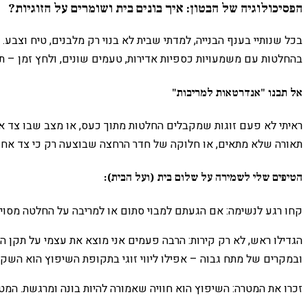
הפסיכולוגיה של הבטון: איך בונים בית ושומרים על הזוגיות?
בכל שנותיי בענף הבנייה, למדתי שבית לא בנוי רק מלבנים, טיח וצבע
בהחלטות עם משמעויות כספיות אדירות, טעמים שונים, ולחץ זמן – ת
אל תבנו "אנדרטאות למריבות"
ראיתי לא פעם זוגות שמקבלים החלטות מתוך כעס, או מצב שבו צד א
תאורה שלא מתאים, או חלוקה של חדר הרחצה שבוצעה רק כי צד אחד ה
הטיפים שלי לשמירה על שלום בית (ועל הבית):
קחו רגע לנשימה: אם הגעתם למבוי סתום או למריבה על החלטה מסוימת
הגדילו ראש, לא רק קירות: הרבה פעמים אני מוצא את עצמי על תקן 
ובמקרים של מתח גבוה – אפילו ליווי זוגי בתקופת השיפוץ הוא ה
זכרו את המטרה: השיפוץ הוא חוויה שאמורה להיות בונה ומרגשת. המט